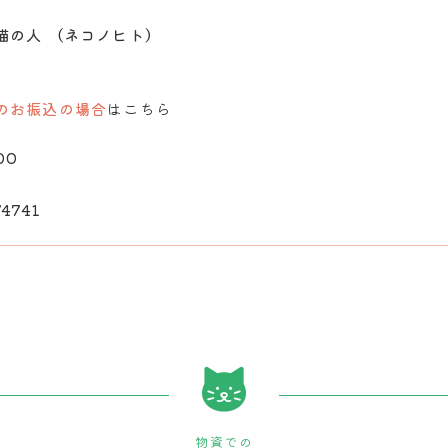
猫の人 （ネコノヒト）
のお振込の場合
はこちら
00
74741
物資での