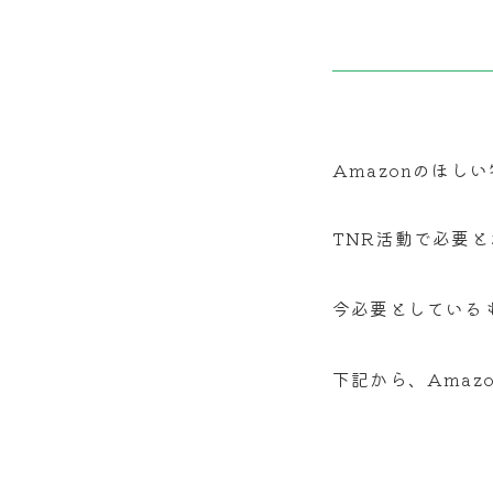
Amazonのほ
TNR活動で必要
今必要としている
下記から、Ama