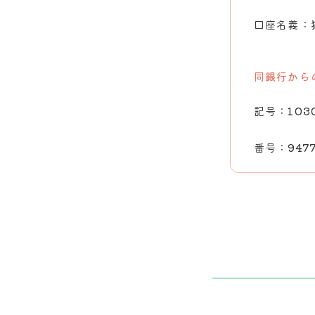
口座名義：
同銀行から
記号：
103
番号：
947