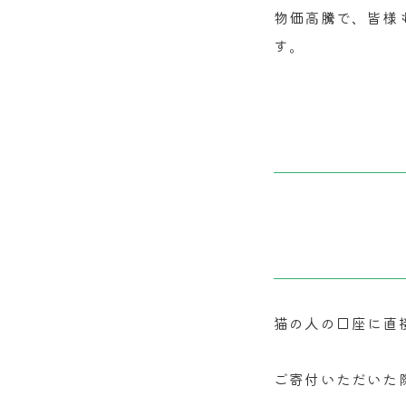
物価高騰で、皆様
す。
猫の人の口座に直
ご寄付いただいた