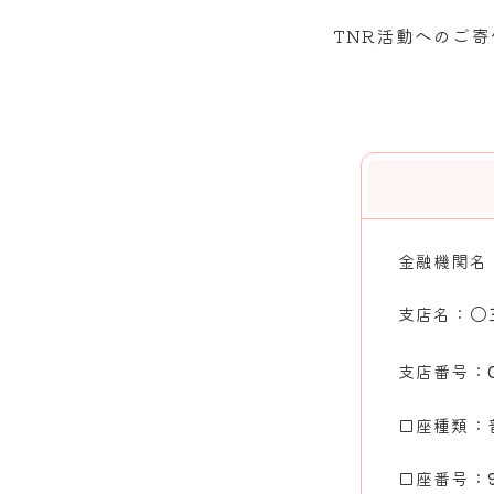
TNR活動へのご
金融機関名
支店名：
〇
支店番号：
口座種類：
口座番号：