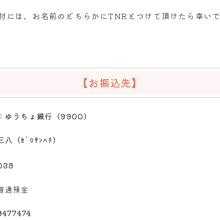
寄付には、お名前のどちらかにTNRとつけて頂けたら幸い
【お振込先】
：
ゆうちょ銀行（9900）
三八（ｾﾞﾛｻﾝﾊﾁ）
038
普通預金
9477474